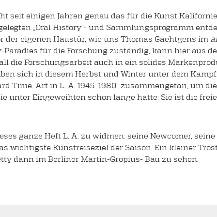
ht seit einigen Jahren genau das für die Kunst Kaliforni
gelegten „Oral History”- und Sammlungsprogramm entde
or der eigenen Haustür, wie uns Thomas Gaehtgens im
a
y-Paradies für die Forschung zuständig, kann hier aus d
all die Forschungsarbeit auch in ein solides Markenpro
aben sich in diesem Herbst und Winter unter dem Kampfr
dard Time. Art in L. A. 1945–1980” zusammengetan, um die
ie unter Eingeweihten schon lange hatte: Sie ist die freie
es ganze Heft L. A. zu widmen: seine Newcomer, seine 
s wichtigste Kunstreiseziel der Saison. Ein kleiner Trost
etty dann im Berliner Martin-Gropius- Bau zu sehen.