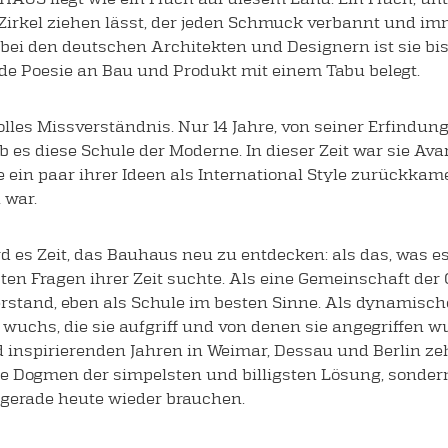
 Zirkel ziehen lässt, der jeden Schmuck verbannt und imm
bei den deutschen Architekten und Designern ist sie bis h
de Poesie an Bau und Produkt mit einem Tabu belegt.
lles Missverständnis. Nur 14 Jahre, von seiner Erfindung
 es diese Schule der Moderne. In dieser Zeit war sie Ava
e ein paar ihrer Ideen als International Style zurückka
 war.
d es Zeit, das Bauhaus neu zu entdecken: als das, was es 
en Fragen ihrer Zeit suchte. Als eine Gemeinschaft der G
rstand, eben als Schule im besten Sinne. Als dynamische
uchs, die sie aufgriff und von denen sie angegriffen w
d inspirierenden Jahren in Weimar, Dessau und Berlin z
e Dogmen der simpelsten und billigsten Lösung, sonder
 gerade heute wieder brauchen.