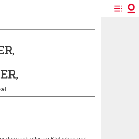
ER,
ER,
kel
er dem sich alles zu Klötzchen und