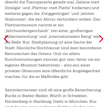
obwohl die Transparente gerade mal „Galerie statt
Ostalgie“ und „Plattner statt Platte“ forderten) und
wetterte gegen die „Ewiggestrigen“ und „letzten
Stalinisten“, die den Abriss verhindern wollen. Das
Plattnermuseum nannte er ein
„Jahrhundertgeschenk“, von einer „großartigen
Bildersammlung“ und „internationalem Rang“ war
die Rede. Nur: Stadtplanung ist eine Sache der
Stadt. Hässliche Hochhäuser sind kein besonderes
Kennzeichen des Ostens. Und vor allem:
Kunstsammlungen müssen gut sein, bevor sie ein
eigenes Museum bekommen – also aus einer
privaten Obsession eine öffentliche Angelegenheit
machen, für die es Maßstäbe gibt.
Sammlermuseen sind oft eine große Bereicherung:
Burda in Baden-Baden, Würth in Schwaben,
Falckenberg in Hamburg, Goetz in München. Nur
sind die von ganz anderem Kaliber als das, was