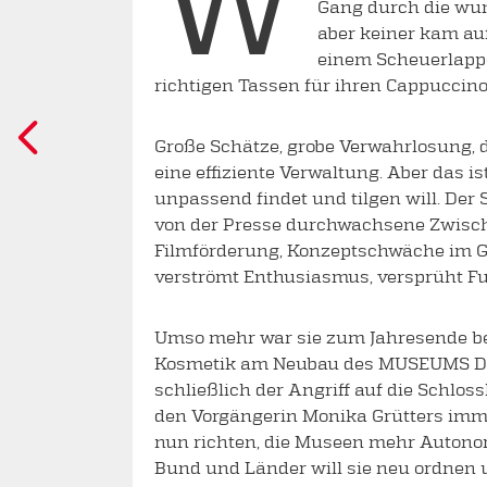
Gang durch die wun
aber keiner kam au
einem Scheuerlappen
richtigen Tassen für ihren Cappucci
Große Schätze, grobe Verwahrlosung, d
eine effiziente Verwaltung. Aber das
unpassend findet und tilgen will. De
von der Presse durchwachsene Zwisch
Filmförderung, Konzeptschwäche im Ga
verströmt Enthusiasmus, versprüht Fun
Umso mehr war sie zum Jahresende bemü
Kosmetik am Neubau des MUSEUMS DES 
schließlich der Angriff auf die Schlo
den Vorgängerin Monika Grütters imm
nun richten, die Museen mehr Autonom
Bund und Länder will sie neu ordnen u