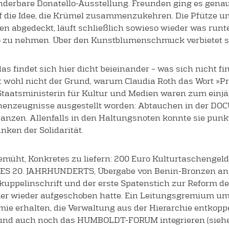
derbare Donatello-Ausstellung. Freunden ging es genau
f die Idee, die Krümel zusammenzukehren. Die Pfütze u
 abgedeckt, läuft schließlich sowieso wieder was runter
no zu nehmen. Über den Kunstblumenschmuck verbietet s
as findet sich hier dicht beieinander – was sich nicht f
 ist wohl nicht der Grund, warum Claudia Roth das Wort 
r Staatsministerin für Kultur und Medien waren zum ei
enzeugnisse ausgestellt worden: Abtauchen in der DOC
nzen. Allenfalls in den Haltungsnoten konnte sie punkt
ken der Solidarität.
ht, Konkretes zu liefern: 200 Euro Kulturtaschengeld f
20. JAHRHUNDERTS, Übergabe von Benin-Bronzen an Nig
sskuppelinschrift und der erste Spatenstich zur Reform d
er wieder aufgeschoben hatte. Ein Leitungsgremium um
ie erhalten, die Verwaltung aus der Hierarchie entkopp
nd auch noch das HUMBOLDT-FORUM integrieren (siehe Sei