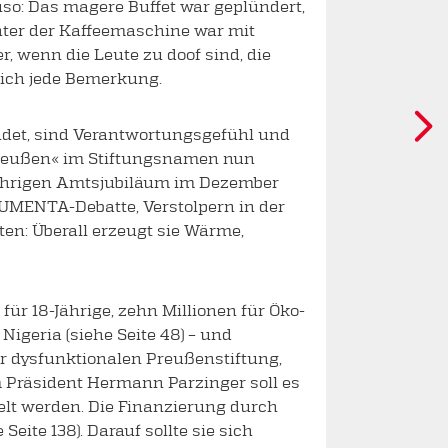
so: Das magere Buffet war geplündert,
nter der Kaffeemaschine war mit
, wenn die Leute zu doof sind, die
ich jede Bemerkung.
indet, sind Verantwortungsgefühl und
»Preußen« im Stiftungsnamen nun
njährigen Amtsjubiläum im Dezember
UMENTA-Debatte, Verstolpern in der
en: Überall erzeugt sie Wärme,
ür 18-Jährige, zehn Millionen für Öko-
eria (siehe Seite 48) – und
er dysfunktionalen Preußenstiftung,
 Präsident Hermann Parzinger soll es
elt werden. Die Finanzierung durch
te 138). Darauf sollte sie sich