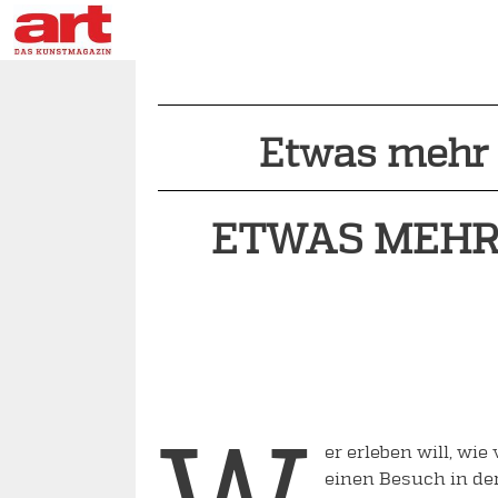
Etwas mehr P
ETWAS MEHR P
w
er erleben will, w
einen Besuch in de