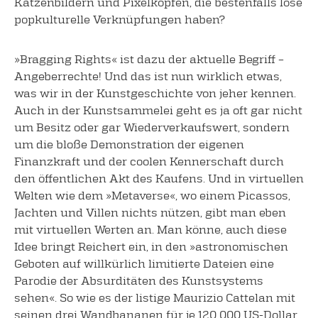
Katzenbildern und Pixelköpfen, die bestenfalls lose
popkulturelle Verknüpfungen haben?
»Bragging Rights« ist dazu der aktuelle Begriff –
Angeberrechte! Und das ist nun wirklich etwas,
was wir in der Kunstgeschichte von jeher kennen.
Auch in der Kunstsammelei geht es ja oft gar nicht
um Besitz oder gar Wiederverkaufswert, sondern
um die bloße Demonstration der eigenen
Finanzkraft und der coolen Kennerschaft durch
den öffentlichen Akt des Kaufens. Und in virtuellen
Welten wie dem »Metaverse«, wo einem Picassos,
Jachten und Villen nichts nützen, gibt man eben
mit virtuellen Werten an.
Man könne, auch diese
Idee bringt Reichert ein, in den »astronomischen
Geboten auf willkürlich limitierte Dateien eine
Parodie der Absurditäten des Kunstsystems
sehen«. So wie es der listige Maurizio Cattelan mit
seinen drei Wandbananen für je 120 000 US-Dollar