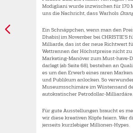
Modigliani wurde inzwischen für 170 Mi
uns die Nachricht, dass Warhols
Orang
Ein Schnäppchen, wenn man den Preis m
Dhabis) im November bei CHRISTIE’S f
Milliarde, das ist der neue Richtwert
Wettrennen der Höchstpreise nicht zu
Marketing-Manöver zum Must-have-Ding
darlegt (ab Seite 68), bestehen an Qu
es um den Erwerb eines raren Markenar
und Publikum anlocken. So verwundert
Museumsschimäre im Wüstensand der Ar
autokratischer Petrodollar-Milliardäre.
Für gute Ausstellungen braucht es meh
wir diese kreativen Köpfe feiern. Wer 
jenseits kurzlebiger Millionen-Hypes.