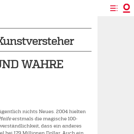
Kunstversteher
UND WAHRE
gentlich nichts Neues. 2004 hielten
feife
erstmals die magische 100-
tverständlichkeit, dass ein anderes
el bei 179 Millionen Dollar. Auch ein