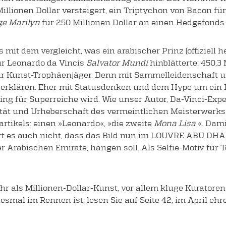
llionen Dollar versteigert, ein Triptychon von Bacon für
e Marilyn
für 250 Millionen Dollar an einen Hedgefonds-
it dem vergleicht, was ein arabischer Prinz (offiziell 
ür Leonardo da Vincis
Salvator Mundi
hinblätterte: 450,3 
 für Kunst-Trophäenjäger. Denn mit Sammelleidenschaft 
 erklären. Eher mit Statusdenken und dem Hype um ein 
 für Superreiche wird. Wie unser Autor, Da-Vinci-Exper
alität und Urheberschaft des vermeintlichen Meisterwerks
tikels: einen »Leonardo«, »die zweite
Mona Lisa
«. Dami
 es auch nicht, dass das Bild nun im LOUVRE ABU DHAB
abischen Emirate, hängen soll. Als Selfie-Motiv für 
r als Millionen-Dollar-Kunst, vor allem kluge Kuratoren
diesmal im Rennen ist, lesen Sie auf Seite 42, im April e