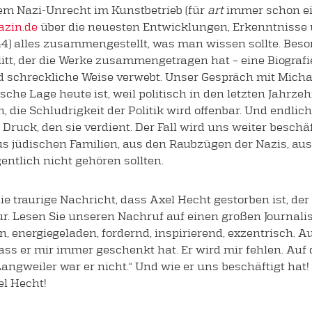
m Nazi-Unrecht im Kunstbetrieb (für
art
immer schon ei
azin.de
über die neuesten Entwicklungen, Erkenntnisse
44) alles zusammengestellt, was man wissen sollte. Beson
tt, der die Werke zusammengetragen hat – eine Biografi
d schreckliche Weise verwebt. Unser Gespräch mit Micha
ische Lage heute ist, weil politisch in den letzten Jahrz
die Schludrigkeit der Politik wird offenbar. Und endlic
ruck, den sie verdient. Der Fall wird uns weiter beschä
s jüdischen Familien, aus den Raubzügen der Nazis, au
entlich nicht gehören sollten.
ie traurige Nachricht, dass Axel Hecht gestorben ist, de
r. Lesen Sie unseren Nachruf auf einen großen Journalist
en, energiegeladen, fordernd, inspirierend, exzentrisch. 
dass er mir immer geschenkt hat. Er wird mir fehlen. Au
 Langweiler war er nicht.“ Und wie er uns beschäftigt hat
el Hecht!