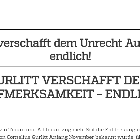
t verschafft dem Unrecht 
endlich!
GURLITT VERSCHAFFT D
FMERKSAMKEIT – ENDLI
agazin Traum und Albtraum zugleich. Seit die Entdeckun
 Cornelius Gurlitt Anfang November bekannt wurde, übe